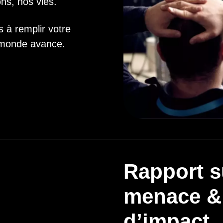
ons, nos vies.
 à remplir votre
e monde avance.
Rapport su
menace &
d’impact