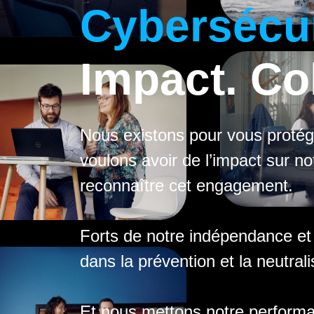
Cybersécur
Impact. Col
Nous existons pour vous protég
voulons avoir de l’impact sur no
reconnaître cet engagement.
Forts de notre indépendance et
dans la prévention et la neutral
Et nous mettons notre perform