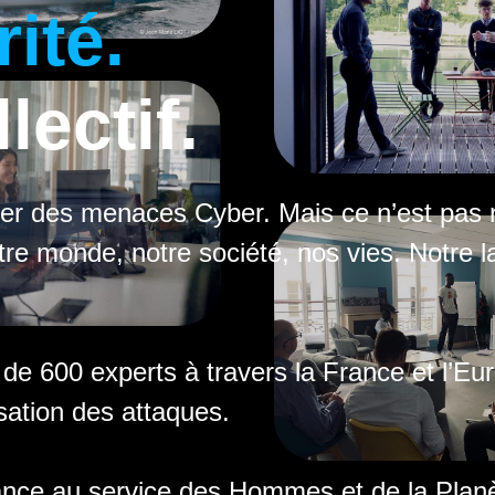
ité.
lectif.
er des menaces Cyber. Mais ce n’est pas n
tre monde, notre société, nos vies. Notre l
 de 600 experts à travers la France et l’
isation des attaques.
ance au service des Hommes et de la Planè