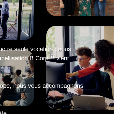
otre seule vocation : nous
abellisation B Corp™ vient
Europe, nous vous accompagnons
te.