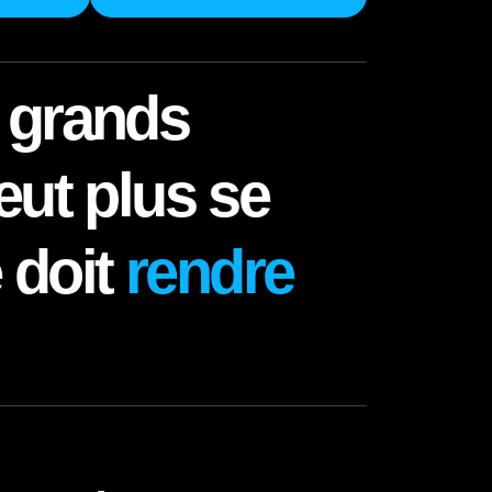
s grands
eut plus se
e doit
rendre